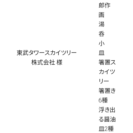
郎作
画
湯
呑
小
東武タワースカイツリー
皿
株式会社 様
箸置ス
カイツ
リー
箸置き
6種
浮き出
る醤油
皿2種